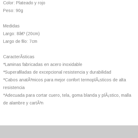
Color: Plateado y rojo
Peso: 90g
Medidas
Largo: 8â€³ (20cm)
Largo de filo: 7cm
CaracterÃ­sticas
*Laminas fabricadas en acero inoxidable
*Superafiladas de excepcional resistencia y durabilidad
*Cabos anatÃ³micos para mejor confort termoplÃ¡sticos de alta
resistencia
*Adecuada para cortar cuero, tela, goma blanda y plÃ¡stico, malla
de alambre y cartÃ³n