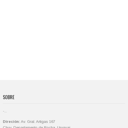
SOBRE
-...
Direción:
Av. Gral. Artigas 167
Chuy, Departamento de Rocha, Uruguai.