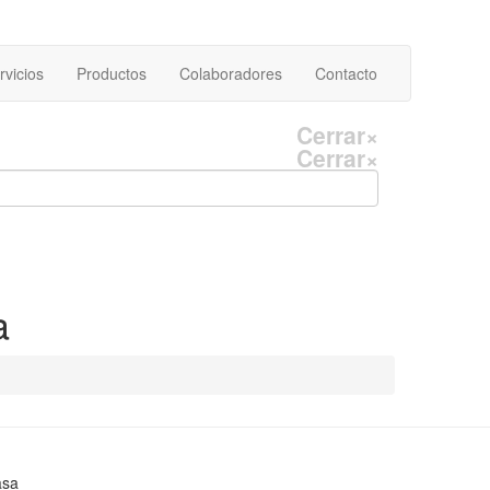
rvicios
Productos
Colaboradores
Contacto
Cerrar
×
Cerrar
×
a
asa