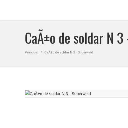
CaÃ±o de soldar N 3
Principal
CaÃ±o de soldar N 3 - Superweld