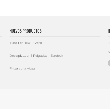
NUEVOS PRODUCTOS
H
Tubo Led 18w - Green
L
S
Destapizador 8 Pulgadas - Eurotech
Pinza corta vigas