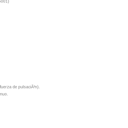
001)
 fuerza de pulsaciÃ³n).
inuo.