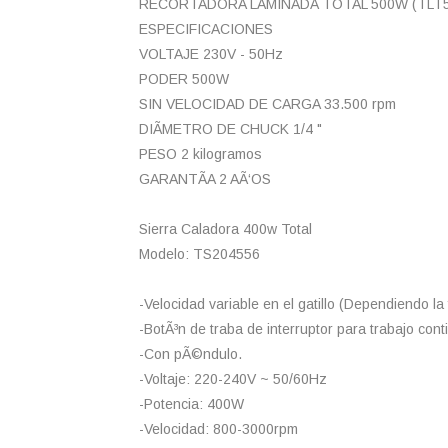
RECORTADORA LAMINADA TOTAL 500W (TLT5
ESPECIFICACIONES
VOLTAJE 230V - 50Hz
PODER 500W
SIN VELOCIDAD DE CARGA 33.500 rpm
DIÃMETRO DE CHUCK 1/4 "
PESO 2 kilogramos
GARANTÃA 2 AÃ‘OS
Sierra Caladora 400w Total
Modelo: TS204556
-Velocidad variable en el gatillo (Dependiendo la
-BotÃ³n de traba de interruptor para trabajo cont
-Con pÃ©ndulo.
-Voltaje: 220-240V ~ 50/60Hz
-Potencia: 400W
-Velocidad: 800-3000rpm